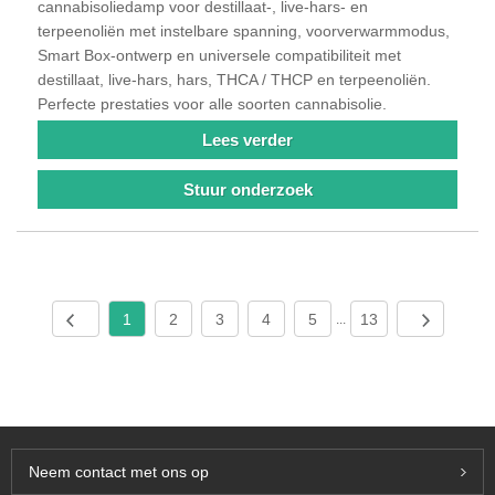
cannabisoliedamp voor destillaat-, live-hars- en
terpeenoliën met instelbare spanning, voorverwarmmodus,
Smart Box-ontwerp en universele compatibiliteit met
destillaat, live-hars, hars, THCA / THCP en terpeenoliën.
Perfecte prestaties voor alle soorten cannabisolie.
Lees verder
Stuur onderzoek
1
2
3
4
5
13
...
Neem contact met ons op