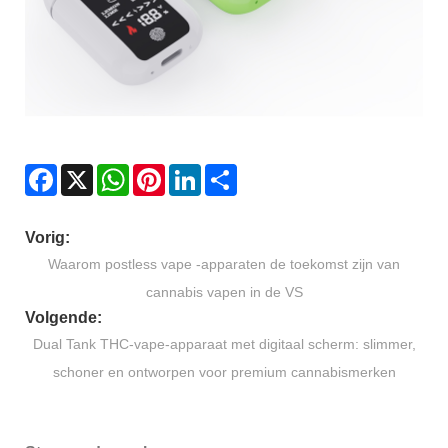
Facebook
X
WhatsApp
Pinterest
LinkedIn
Share
Vorig:
Waarom postless vape -apparaten de toekomst zijn van
cannabis vapen in de VS
Volgende:
Dual Tank THC-vape-apparaat met digitaal scherm: slimmer,
schoner en ontworpen voor premium cannabismerken