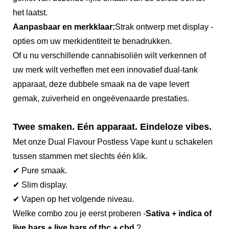
het laatst.
Aanpasbaar en merkklaar:
Strak ontwerp met display -
opties om uw merkidentiteit te benadrukken.
Of u nu verschillende cannabisoliën wilt verkennen of
uw merk wilt verheffen met een innovatief dual-tank
apparaat, deze dubbele smaak na de vape levert
gemak, zuiverheid en ongeëvenaarde prestaties.
Twee smaken. Eén apparaat. Eindeloze vibes.
Met onze Dual Flavour Postless Vape kunt u schakelen
tussen stammen met slechts één klik.
✔
Pure smaak.
✔
Slim display.
✔
Vapen op het volgende niveau.
Welke combo zou je eerst proberen -
Sativa + indica of
live hars + live hars of thc + cbd
?